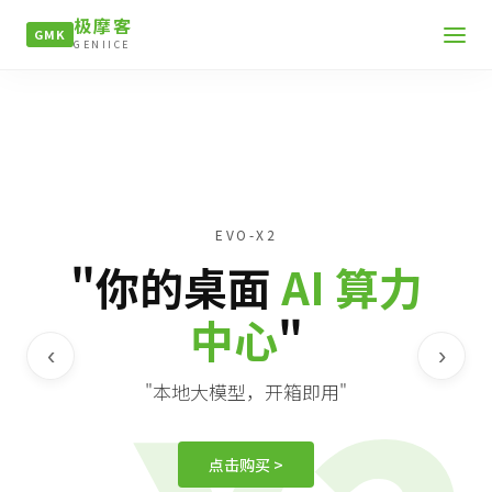
极摩客
GMK
GENIICE
EVO-X2
"你的桌面
AI 算力
中心
"
‹
›
"本地大模型，开箱即用"
点击购买 >