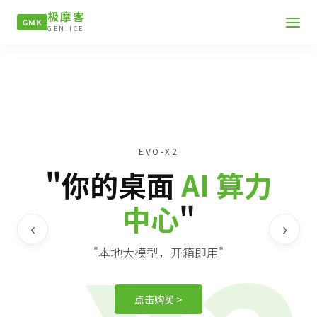
极摩客
GMK
GENIICE
EVO-X2
"你的桌面
AI 算力
中心
"
‹
›
"本地大模型，开箱即用"
点击购买 >