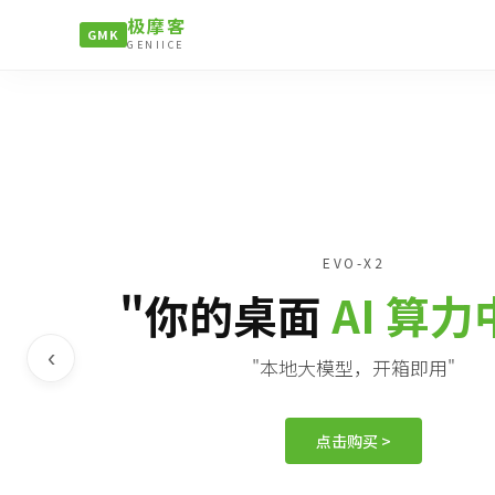
极摩客
GMK
GENIICE
EVO-X2
"你的桌面
AI 算
‹
"本地大模型，开箱即用"
点击购买 >