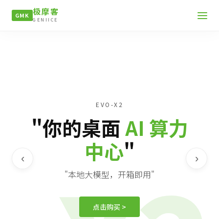
极摩客
GMK
GENIICE
EVO-X2
"你的桌面
AI 算力
中心
"
‹
›
"本地大模型，开箱即用"
点击购买 >