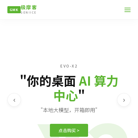
极摩客
GMK
GENIICE
EVO-X2
"你的桌面
AI 算力
中心
"
‹
›
"本地大模型，开箱即用"
点击购买 >