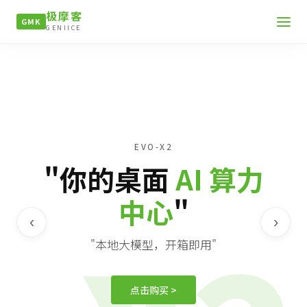
极摩客
GMK
GENIICE
EVO-X2
"你的桌面
AI 算力
中心
"
‹
›
"本地大模型，开箱即用"
点击购买 >