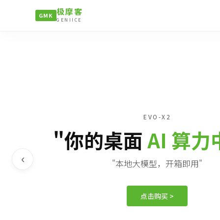
极摩客
GMK
GENIICE
EVO-X2
"你的桌面
AI 算
‹
"本地大模型，开箱即用"
点击购买 >