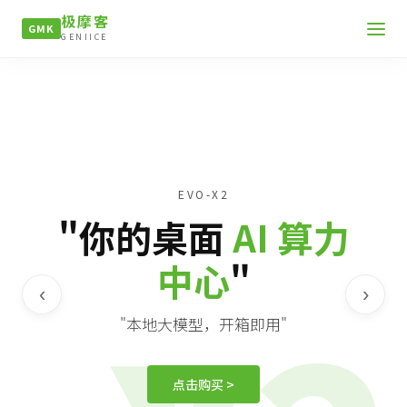
极摩客
GMK
GENIICE
EVO-X2
"你的桌面
AI 算力
中心
"
‹
›
"本地大模型，开箱即用"
点击购买 >