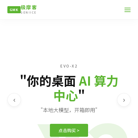
极摩客
GMK
GENIICE
EVO-X2
"你的桌面
AI 算力
中心
"
‹
›
"本地大模型，开箱即用"
点击购买 >