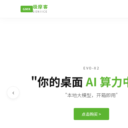
极摩客
GMK
GENIICE
EVO-X2
"你的桌面
AI 算
‹
"本地大模型，开箱即用"
点击购买 >