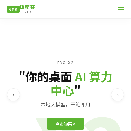
极摩客
GMK
GENIICE
EVO-X2
"你的桌面
AI 算力
中心
"
‹
›
"本地大模型，开箱即用"
点击购买 >