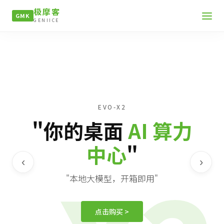
极摩客
GMK
GENIICE
EVO-X2
"你的桌面
AI 算力
中心
"
‹
›
"本地大模型，开箱即用"
点击购买 >