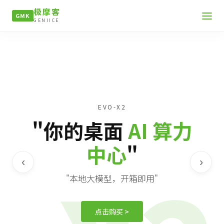
极摩客
GMK
GENIICE
EVO-X2
"你的桌面
AI 算力
中心
"
‹
›
"本地大模型，开箱即用"
点击购买 >