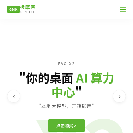
极摩客
GMK
GENIICE
EVO-X2
"你的桌面
AI 算力
中心
"
‹
›
"本地大模型，开箱即用"
点击购买 >