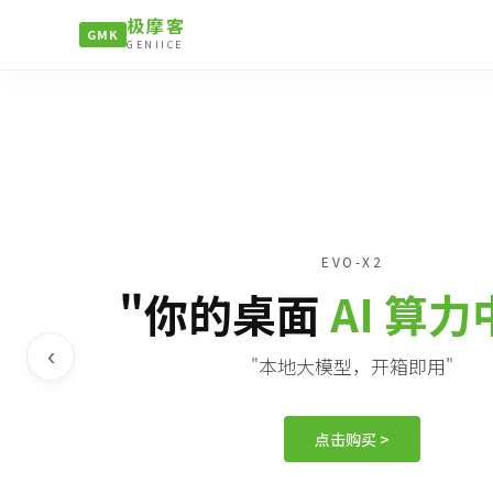
极摩客
GMK
GENIICE
EVO-X2
"你的桌面
AI 算
‹
"本地大模型，开箱即用"
点击购买 >