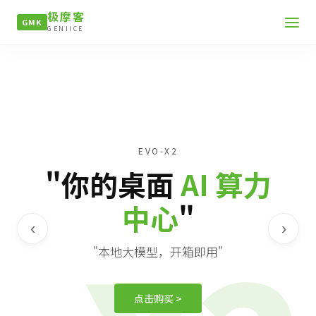
极摩客
GMK
GENIICE
EVO-X2
"你的桌面
AI 算力
中心
"
‹
›
"本地大模型，开箱即用"
点击购买 >