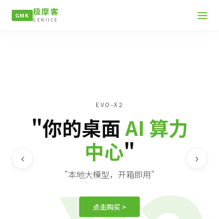
极摩客
GMK
GENIICE
EVO-X2
"你的桌面
AI 算力
中心
"
‹
›
"本地大模型，开箱即用"
点击购买 >