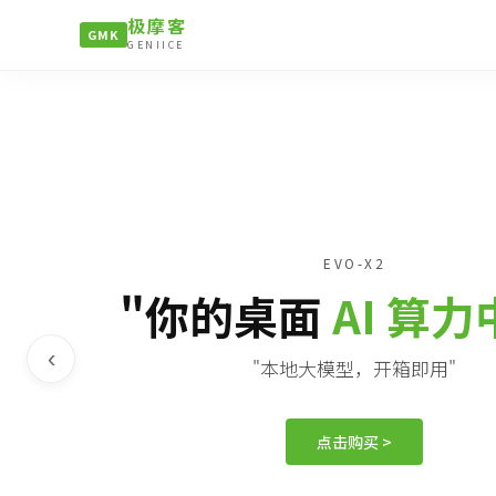
极摩客
GMK
GENIICE
EVO-X2
"你的桌面
AI 算
‹
"本地大模型，开箱即用"
点击购买 >