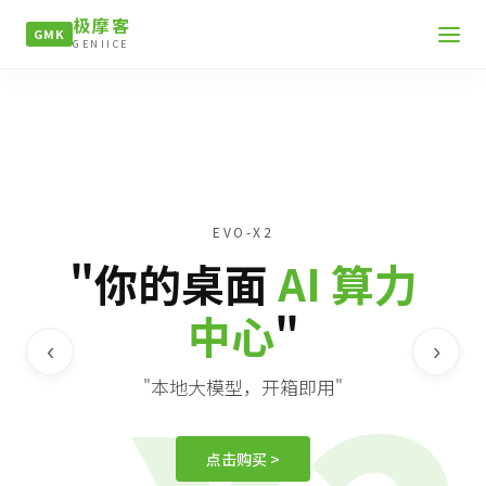
极摩客
GMK
GENIICE
EVO-X2
"你的桌面
AI 算力
中心
"
‹
›
"本地大模型，开箱即用"
点击购买 >