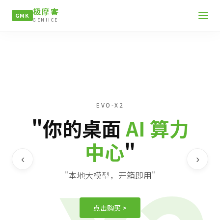
极摩客
GMK
GENIICE
EVO-X2
"你的桌面
AI 算力
中心
"
‹
›
"本地大模型，开箱即用"
点击购买 >