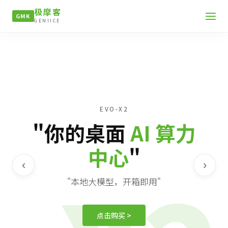
极摩客
GMK
GENIICE
EVO-X2
"你的桌面
AI 算力
中心
"
‹
›
"本地大模型，开箱即用"
点击购买 >