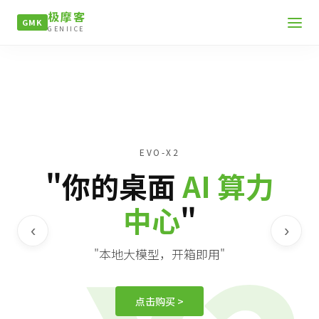
极摩客
GMK
GENIICE
EVO-X2
"你的桌面
AI 算力
中心
"
‹
›
"本地大模型，开箱即用"
点击购买 >