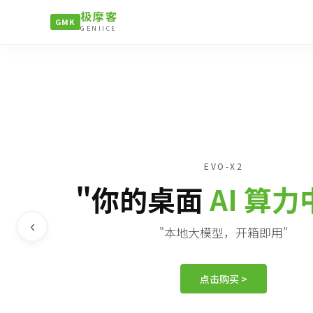
极摩客
GMK
GENIICE
EVO-X2
"你的桌面
AI 算
‹
"本地大模型，开箱即用"
点击购买 >