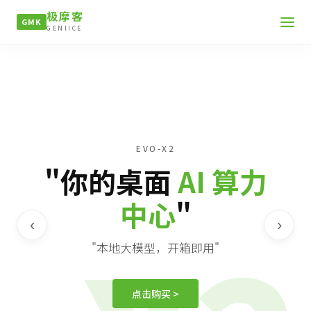
极摩客
GMK
GENIICE
EVO-X2
"你的桌面
AI 算力
中心
"
‹
›
"本地大模型，开箱即用"
点击购买 >