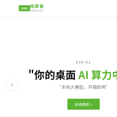
极摩客
GMK
GENIICE
EVO-X2
"你的桌面
AI 算
‹
"本地大模型，开箱即用"
点击购买 >