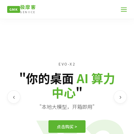
极摩客
GMK
GENIICE
EVO-X2
"你的桌面
AI 算力
中心
"
‹
›
"本地大模型，开箱即用"
点击购买 >