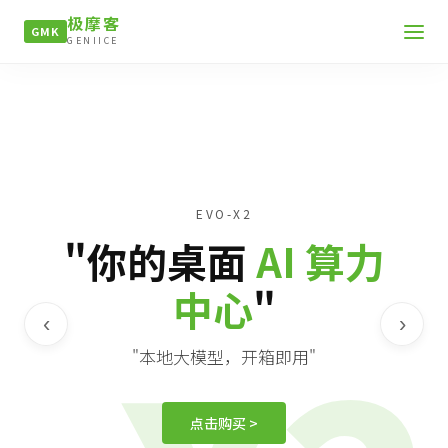
极摩客
GMK
GENIICE
EVO-X2
"你的桌面
AI 算力
中心
"
‹
›
"本地大模型，开箱即用"
点击购买 >