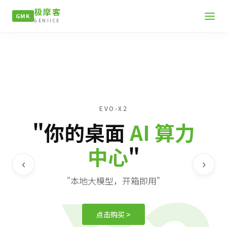
极摩客
GMK
GENIICE
EVO-X2
"你的桌面
AI 算力
中心
"
‹
›
"本地大模型，开箱即用"
点击购买 >