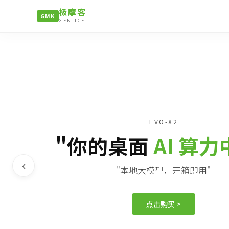
极摩客
GMK
GENIICE
EVO-X2
"你的桌面
AI 算
‹
"本地大模型，开箱即用"
点击购买 >