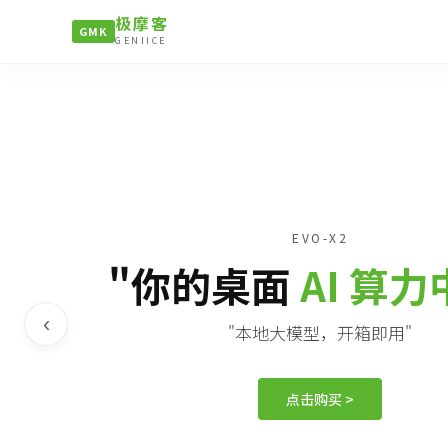
极摩客
GMK
GENIICE
EVO-X2
"你的桌面
AI 算
‹
"本地大模型，开箱即用"
点击购买 >