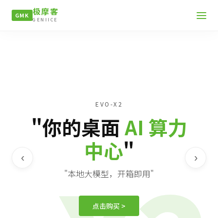
极摩客
GMK
GENIICE
EVO-X2
"你的桌面
AI 算力
中心
"
‹
›
"本地大模型，开箱即用"
点击购买 >