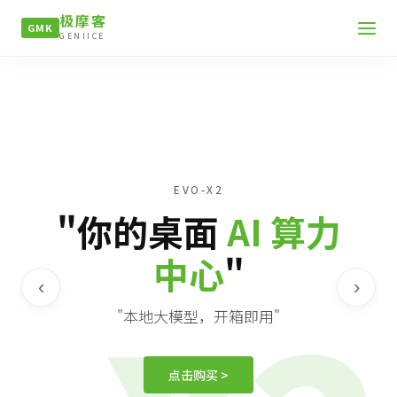
极摩客
GMK
GENIICE
EVO-X2
"你的桌面
AI 算力
中心
"
‹
›
"本地大模型，开箱即用"
点击购买 >