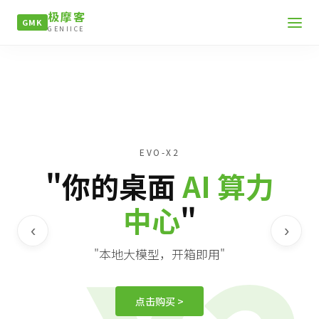
极摩客
GMK
GENIICE
EVO-X2
"你的桌面
AI 算力
中心
"
‹
›
"本地大模型，开箱即用"
点击购买 >