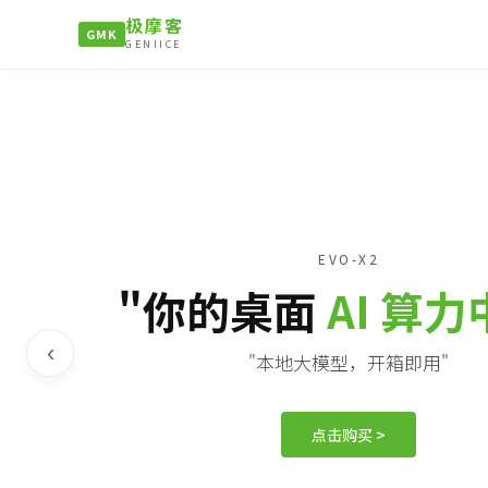
极摩客
GMK
GENIICE
EVO-X2
"你的桌面
AI 算
‹
"本地大模型，开箱即用"
点击购买 >