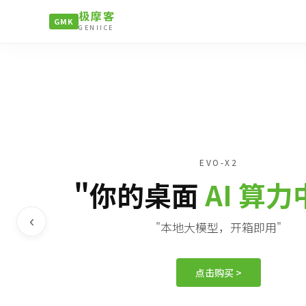
极摩客
GMK
GENIICE
EVO-X2
"你的桌面
AI 算
‹
"本地大模型，开箱即用"
点击购买 >