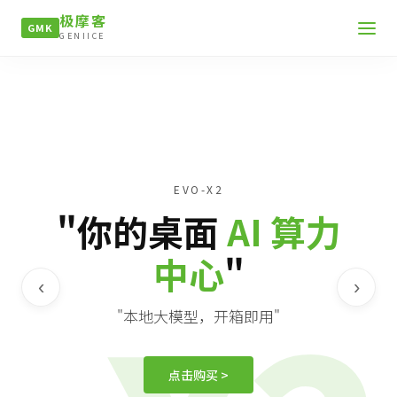
极摩客
GMK
GENIICE
EVO-X2
"你的桌面
AI 算力
中心
"
‹
›
"本地大模型，开箱即用"
点击购买 >