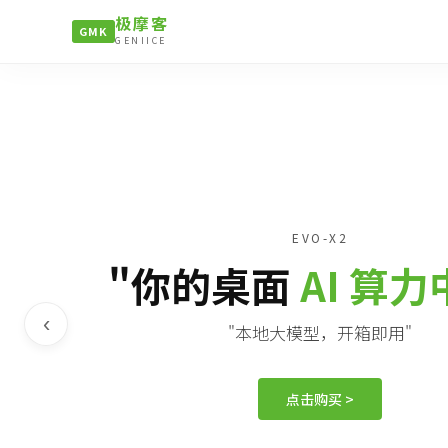
极摩客
GMK
GENIICE
EVO-X2
"你的桌面
AI 算
‹
"本地大模型，开箱即用"
点击购买 >