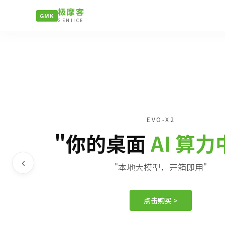
极摩客
GMK
GENIICE
EVO-X2
"你的桌面
AI 算
‹
"本地大模型，开箱即用"
点击购买 >