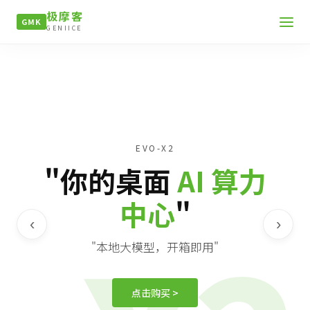
极摩客
GMK
GENIICE
EVO-X2
"你的桌面
AI 算力
中心
"
‹
›
"本地大模型，开箱即用"
点击购买 >