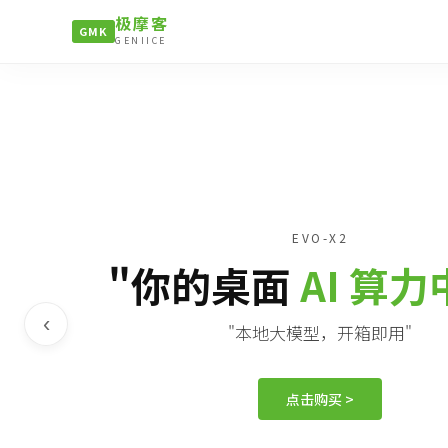
极摩客
GMK
GENIICE
EVO-X2
"你的桌面
AI 算
‹
"本地大模型，开箱即用"
点击购买 >