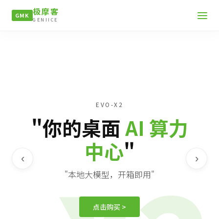
极摩客
GMK
GENIICE
EVO-X2
"你的桌面
AI 算力
中心
"
‹
›
"本地大模型，开箱即用"
点击购买 >