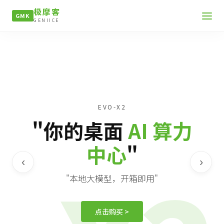
极摩客
GMK
GENIICE
EVO-X2
"你的桌面
AI 算力
中心
"
‹
›
"本地大模型，开箱即用"
点击购买 >