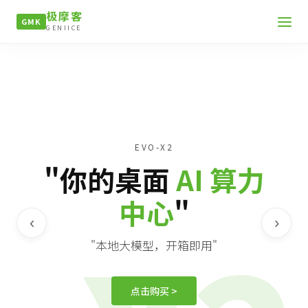
极摩客
GMK
GENIICE
EVO-X2
"你的桌面
AI 算力
中心
"
‹
›
"本地大模型，开箱即用"
点击购买 >