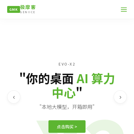
极摩客
GMK
GENIICE
EVO-X2
"你的桌面
AI 算力
中心
"
‹
›
"本地大模型，开箱即用"
点击购买 >