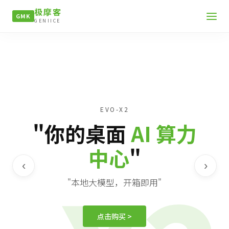
极摩客
GMK
GENIICE
EVO-X2
"你的桌面
AI 算力
中心
"
‹
›
"本地大模型，开箱即用"
点击购买 >