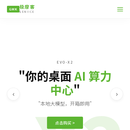
极摩客
GMK
GENIICE
EVO-X2
"你的桌面
AI 算力
中心
"
‹
›
"本地大模型，开箱即用"
点击购买 >