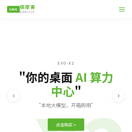
极摩客
GMK
GENIICE
EVO-X2
"你的桌面
AI 算力
中心
"
‹
›
"本地大模型，开箱即用"
点击购买 >