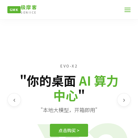
极摩客
GMK
GENIICE
EVO-X2
"你的桌面
AI 算力
中心
"
‹
›
"本地大模型，开箱即用"
点击购买 >