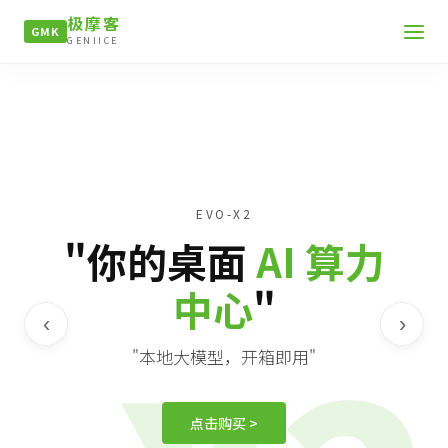
极摩客
GMK
GENIICE
EVO-X2
"你的桌面
AI 算力
中心
"
‹
›
"本地大模型，开箱即用"
点击购买 >