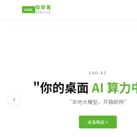
极摩客
GMK
GENIICE
EVO-X2
"你的桌面
AI 算
‹
"本地大模型，开箱即用"
点击购买 >